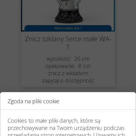
Znicz szklany Serce małe WA-
1
wysokość: 26 cm
opakowanie: 8 szt.
znicz z wkładem
zapytaj o dostępność
Zgoda na pliki cookie
Cookies to małe pliki danych, które są
przechowywane na Twoim urządzeniu podczas
przeglądania stron internetowych. Używamy ich