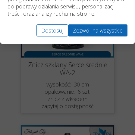
do poprawy działania serwisu, personalizacji
treści, oraz analizy ruchu na stronie.
Dostosuj
Zezwól na wszystkie
Znicz szklany Serce średnie
WA-2
wysokość: 30 cm
opakowanie: 6 szt.
znicz z wkładem
zapytaj o dostępność