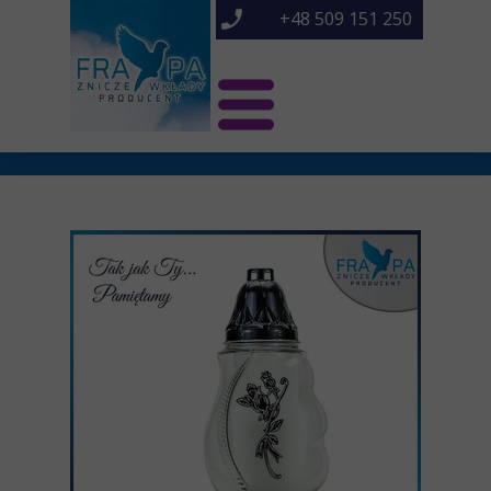
+48 509 151 250
Świat Frapa
Znicze NOWOŚCI
Znicze
O nas
Kontakt