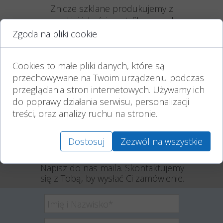
Znicze szklane produkujemy z
wysokiej jakości, certyfikowanych
polskich materiałów.
Zgoda na pliki cookie
Czas wypalania podany jest w przybliżeniu,
uzależniony jest od panujących warunków
Cookies to małe pliki danych, które są
atmosferycznych oraz wielkości zastosowanego
przechowywane na Twoim urządzeniu podczas
wkładu.
Przechowywać w suchym, chłodnym i
przeglądania stron internetowych. Używamy ich
zacienionym pomieszczeniu.
do poprawy działania serwisu, personalizacji
Różnice kolorystyczne mogą wynikać z
treści, oraz analizy ruchu na stronie.
indywidualnych ustawień i kalibracji kolorów na
monitorze klienta.
Dostosuj
Zezwól na wszystkie
01 kwietnia 2026
Napisz do nas maila. Skontaktujemy
się z Tobą, by wysłać Ci zamówienie.