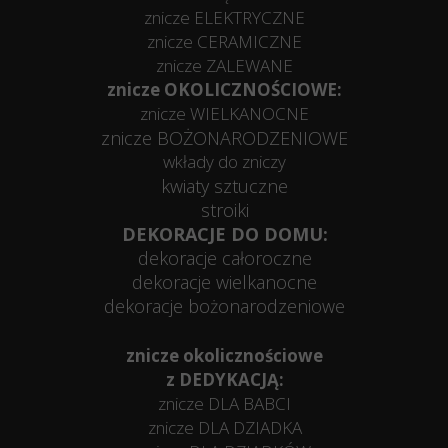
znicze ELEKTRYCZNE
znicze CERAMICZNE
znicze ZALEWANE
znicze OKOLICZNOŚCIOWE:
znicze WIELKANOCNE
znicze BOŻONARODZENIOWE
wkłady do zniczy
kwiaty sztuczne
stroiki
DEKORACJE DO DOMU:
dekoracje całoroczne
dekoracje wielkanocne
dekoracje bożonarodzeniowe
znicze okolicznościowe
z DEDYKACJĄ:
znicze DLA BABCI
znicze DLA DZIADKA