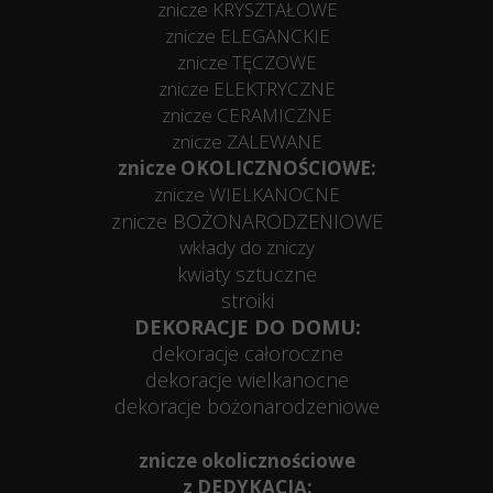
znicze KRYSZTAŁOWE
znicze ELEGANCKIE
znicze TĘCZOWE
znicze ELEKTRYCZNE
znicze CERAMICZNE
znicze ZALEWANE
znicze OKOLICZNOŚCIOWE:
znicze WIELKANOCNE
znicze BOŻONARODZENIOWE
wkłady do zniczy
kwiaty sztuczne
stroiki
DEKORACJE DO DOMU:
dekoracje całoroczne
dekoracje wielkanocne
dekoracje bożonarodzeniowe
znicze okolicznościowe
z DEDYKACJĄ: