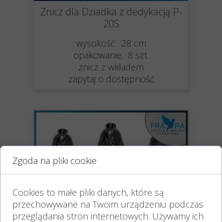
Znicz dla Dziadka z dedykacją P-
20S
wysokość: 28 cm
opakowanie: 8 szt.
znicz z wkładem
zapytaj o dostępność
Zgoda na pliki cookie
Cookies to małe pliki danych, które są
przechowywane na Twoim urządzeniu podczas
przeglądania stron internetowych. Używamy ich