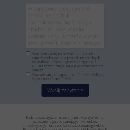
Wyrażam zgodę na przetwarzanie moich
danych osobowych dla potrzeb niezbędnych
do realizacji procesu zgłoszenia zgodnie z
RODO przez firmę FRAPA jako administratora
danych.
Oświadczam, że zapoznałem/am się z
Polityką
Prywatności
firmy FRAPA
Wyślij zapytanie
Podany czas wypalania podany jest w przybliżeniu,
uzależniony jest od panujących warunków
atmosferycznych oraz wielkości zastosowanego wkładu.
Różnice kolorystyczne mogą wynikać z indywidualnych