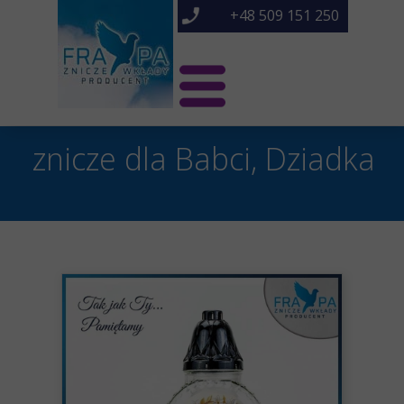
+48 509 151 250
Świat Frapa
znicze dla Babci, Dziadka
Znicze NOWOŚCI
Znicze
O nas
Kontakt