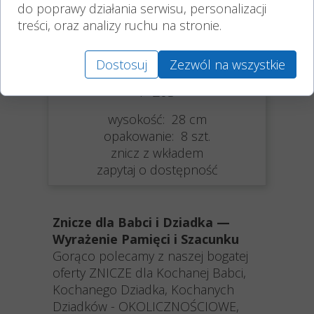
do poprawy działania serwisu, personalizacji
treści, oraz analizy ruchu na stronie.
Dostosuj
Zezwól na wszystkie
Znicz dla Dziadków z dedykacją
P-20S
wysokość: 28 cm
opakowanie: 8 szt.
znicz z wkładem
zapytaj o dostępność
Znicze dla Babci i Dziadka —
Wyrażenie Pamięci i Szacunku
Gorąco polecamy z naszej bogatej
oferty ZNICZE dla Kochanej Babci,
Kochanego Dziadka, Kochanych
Dziadków - OKOLICZNOŚCIOWE,