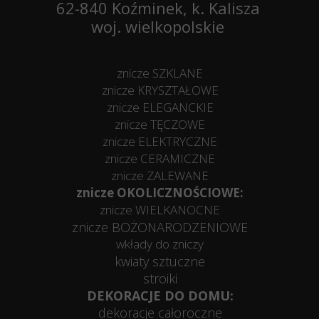
62-840 Koźminek, k. Kalisza
woj. wielkopolskie
znicze SZKLANE
znicze KRYSZTAŁOWE
znicze ELEGANCKIE
znicze TĘCZOWE
znicze ELEKTRYCZNE
znicze CERAMICZNE
znicze ZALEWANE
znicze OKOLICZNOŚCIOWE:
znicze WIELKANOCNE
znicze BOŻONARODZENIOWE
wkłady do zniczy
kwiaty sztuczne
stroiki
DEKORACJE DO DOMU:
dekoracje całoroczne