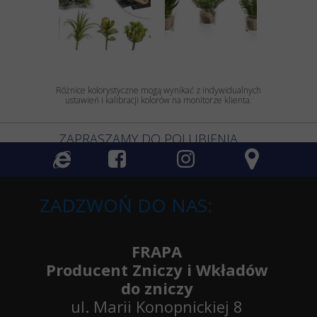
Różnice kolorystyczne mogą wynikać z indywidualnych
ustawień i kalibracji kolorów na monitorze klienta.
ZAPRASZAMY DO POLUBIENIA
ZADZWOŃ DO NAS:
FRAPA
Producent Zniczy i Wkładów
do zniczy
ul. Marii Konopnickiej 8