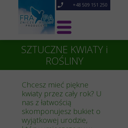
+48 509 151 250
Świat Frapa
SZTUCZNE KWIATY i
ROŚLINY
Znicze NOWOŚCI
Znicze
Chcesz mieć piękne
O nas
kwiaty przez cały rok? U
nas z łatwością
Kontakt
skomponujesz bukiet o
wyjątkowej urodzie,