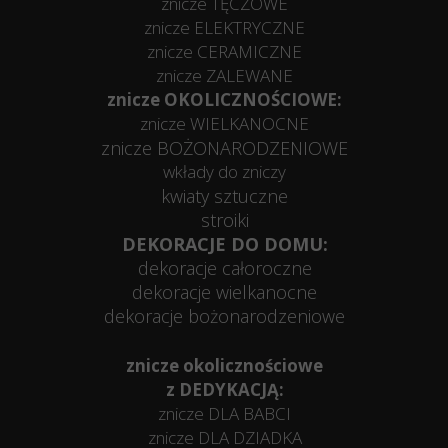
znicze TĘCZOWE
znicze ELEKTRYCZNE
znicze CERAMICZNE
znicze ZALEWANE
znicze OKOLICZNOŚCIOWE:
znicze WIELKANOCNE
znicze BOŻONARODZENIOWE
wkłady do zniczy
kwiaty sztuczne
stroiki
DEKORACJE DO DOMU:
dekoracje całoroczne
dekoracje wielkanocne
dekoracje bożonarodzeniowe
znicze okolicznościowe
z DEDYKACJĄ:
znicze DLA BABCI
znicze DLA DZIADKA