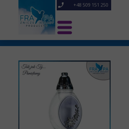
+48 509 151 250
Świat Frapa
Znicze NOWOŚCI
Znicze
O nas
Kontakt