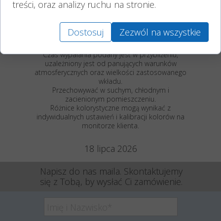
przez naszych pracowników.
treści, oraz analizy ruchu na stronie.
produkt
Producenta zniczy Frapa
z
Dostosuj
Zezwól na wszystkie
Wielkopolski.
Czas wypalania podany jest w przybliżeniu,
uzależniony jest od panujących warunków
atmosferycznych oraz wielkości zastosowanego
wkładu.
Przechowywać w suchym, chłodnym i
zacienionym pomieszczeniu.
Różnice kolorystyczne mogą wynikać z
indywidualnych ustawień i kalibracji kolorów na
monitorze klienta.
18 lipca 2026
Napisz do nas maila. Skontaktujemy
się z Tobą, by wysłać Ci zamówienie.