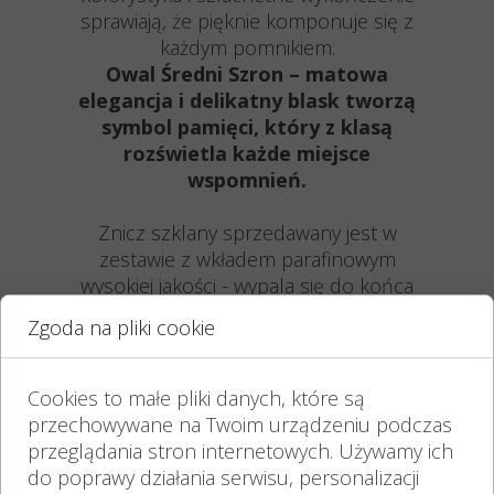
sprawiają, że pięknie komponuje się z
każdym pomnikiem.
Owal Średni Szron – matowa
elegancja i delikatny blask tworzą
symbol pamięci, który z klasą
rozświetla każde miejsce
wspomnień.
Znicz szklany sprzedawany jest w
zestawie z wkładem parafinowym
wysokiej jakości - wypala się do końca
bez zabrudzenia szkła
Zgoda na pliki cookie
oraz wyposażony jest w kapturek
chroniący przed wiatrem i deszczem.
Znicze szklane produkujemy z
Cookies to małe pliki danych, które są
wysokiej jakości, certyfikowanych
przechowywane na Twoim urządzeniu podczas
polskich materiałów.
przeglądania stron internetowych. Używamy ich
Każdy znicz jest zdobiony ręcznie
do poprawy działania serwisu, personalizacji