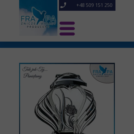
+48 509 151 250
Świat Frapa
Znicze NOWOŚCI
Znicze
O nas
Kontakt