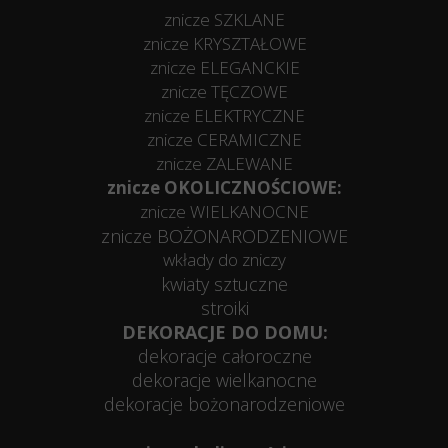
znicze SZKLANE
znicze KRYSZTAŁOWE
znicze ELEGANCKIE
znicze TĘCZOWE
znicze ELEKTRYCZNE
znicze CERAMICZNE
znicze ZALEWANE
znicze OKOLICZNOŚCIOWE:
znicze WIELKANOCNE
znicze BOŻONARODZENIOWE
wkłady do zniczy
kwiaty sztuczne
stroiki
DEKORACJE DO DOMU:
dekoracje całoroczne
dekoracje wielkanocne
dekoracje bożonarodzeniowe