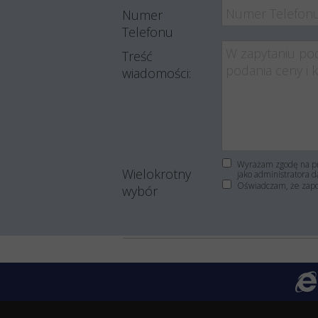
Numer
Telefonu
Treść
wiadomości:
Wyrażam zgodę na pr
Wielokrotny
jako administratora d
Oświadczam, że zap
wybór