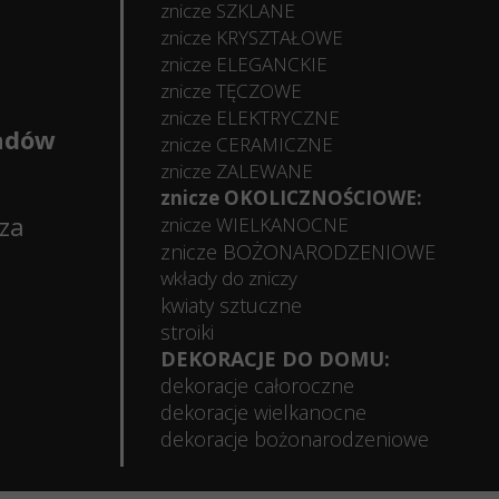
znicze SZKLANE
znicze KRYSZTAŁOWE
znicze ELEGANCKIE
znicze TĘCZOWE
znicze ELEKTRYCZNE
ładów
znicze CERAMICZNE
znicze ZALEWANE
znicze OKOLICZNOŚCIOWE:
sza
znicze WIELKANOCNE
znicze BOŻONARODZENIOWE
wkłady do zniczy
kwiaty sztuczne
stroiki
DEKORACJE DO DOMU:
dekoracje całoroczne
dekoracje wielkanocne
dekoracje bożonarodzeniowe