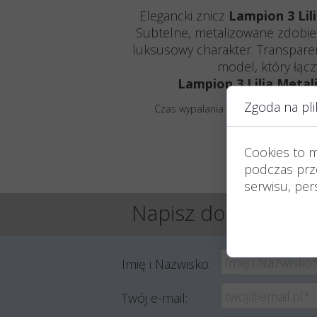
Elegancki znicz
Lampion 3 Lil
Subtelne, metalizowane zdobien
luksusowy charakter. Transparen
model, który łąc
Lampion 3 Lilia Metal
Zgoda na pli
Czas wypalania podany jest w przyb
Różnice koloryst
Cookies to 
podczas prze
serwisu, pers
Napisz do nas maila
Imię i Nazwisko:
Twój e-mail: