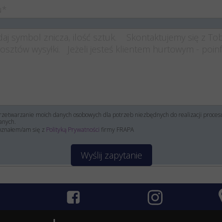
zetwarzanie moich danych osobowych dla potrzeb niezbędnych do realizacji proce
anych.
oznałem/am się z
Polityką Prywatności
firmy FRAPA
Wyślij zapytanie