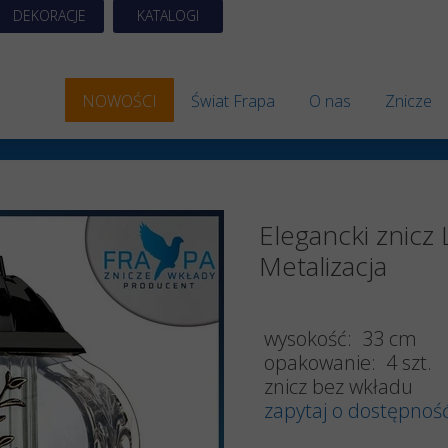
DEKORACJE
KATALOGI
NOWOŚCI
Świat Frapa
O nas
Znicze
Znicze 
Znicze S
Elegancki znicz 
Znicze A
Metalizacja
Znicze 
Znicze E
wysokość: 33 cm
opakowanie: 4 szt.
Znicze 
znicz bez wkładu
zapytaj o dostępnoś
Znicze 