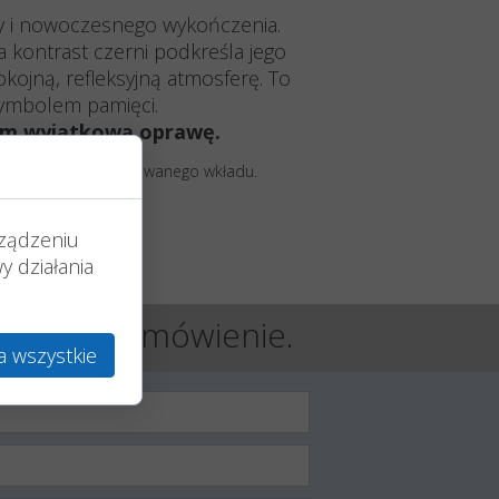
my i nowoczesnego wykończenia.
 kontrast czerni podkreśla jego
kojną, refleksyjną atmosferę. To
symbolem pamięci.
niom wyjątkową oprawę.
raz wielkości zastosowanego wkładu.
onitorze klienta.
rządzeniu
 działania
ysłać Ci zamówienie.
a wszystkie