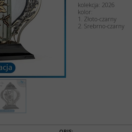
Znicze 
kolekcja: 2026
kolor:
Znicze 
1. Złoto-czarny
2. Srebrno-czarny
Znicze 
Znicze 
Lampio
Akcesori
Wkłady d
OPIS: