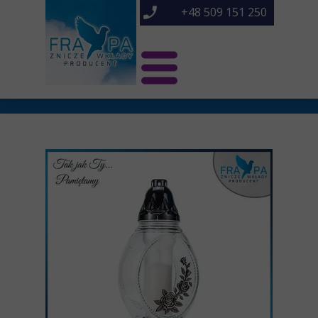
+48 509 151 250
Świat Frapa
Znicze NOWOŚCI
Znicze
O nas
Kontakt