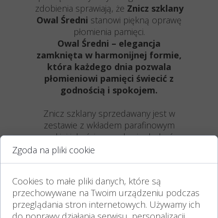
zdobienia sprawiają, że
Znicz szklany
Owal Średni
stanowi piękną oprawę
płomienia pamięci.
Owal Średni – elegancja
zamknięta w harmonijnej formie,
która każdego dnia pozwala
płomieniowi pamięci świecić z
godnością i spokojem.
Znicz szklany sprzedawany jest w
zestawie z wkładem parafinowym
wysokiej jakości - wypala się do końca
bez zabrudzenia szkła
Zgoda na pliki cookie
oraz wyposażony jest w kapturek
chroniący przed wiatrem i deszczem.
Cookies to małe pliki danych, które są
Znicze szklane produkujemy z
przechowywane na Twoim urządzeniu podczas
wysokiej jakości, certyfikowanych
przeglądania stron internetowych. Używamy ich
polskich materiałów.
do poprawy działania serwisu, personalizacji