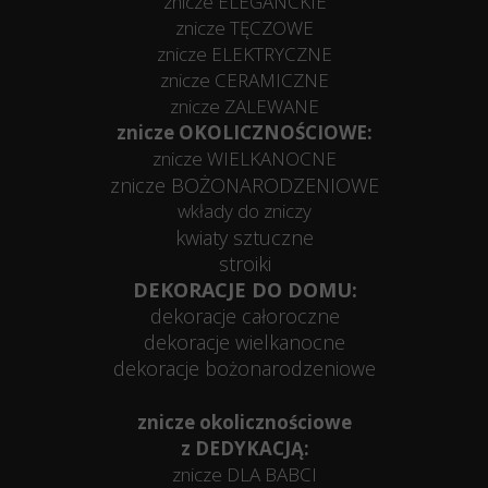
znicze ELEGANCKIE
znicze TĘCZOWE
znicze ELEKTRYCZNE
znicze CERAMICZNE
znicze ZALEWANE
znicze OKOLICZNOŚCIOWE:
znicze WIELKANOCNE
znicze BOŻONARODZENIOWE
wkłady do zniczy
kwiaty sztuczne
stroiki
DEKORACJE DO DOMU:
dekoracje całoroczne
dekoracje wielkanocne
dekoracje bożonarodzeniowe
znicze okolicznościowe
z DEDYKACJĄ:
znicze DLA BABCI