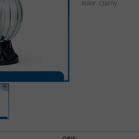
Znicze 
kolor: czarny
Znicze 
Znicze 
Znicze 
Lampio
Akcesori
Wkłady d
OPIS: