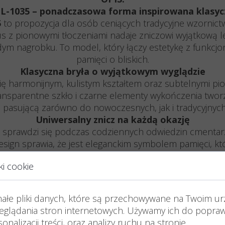
y L-1035 – ponadczasowa forma inspirowana klasyc
5
to propozycja dla osób ceniących tradycyjne wzornictw
us z pionowymi tłoczeniami nadaje zniczowi wyjątkową le
dym nagrobku. To model, który łączy estetykę z funkcj
pamięci o bliskich.
Klasyczna bryła o wyjątkowym wyglądzie
ię harmonijnym, kulistym kształtem oraz subtelnymi pio
 Transparentne szkło i czarne elementy wykończenia tw
 pasującą zarówno do nowoczesnych, jak i tradycyjnyc
Uniwersalny znicz na każdą okazję
sprawdzi się podczas codziennych odwiedzin cmentarza
design sprawia, że jest eleganckim symbolem pamięci, kt
iatła, która z godnością rozświetla wspomnienia i 
ki cookie
jest w zestawie z wkładem parafinowym wysokiej jakośc
a oraz wyposażony jest w kapturek chroniący przed wi
małe pliki danych, które są przechowywane na Twoim u
 produkujemy z wysokiej jakości, certyfikowanych polsk
glądania stron internetowych. Używamy ich do poprawy
dy znicz jest zdobiony ręcznie przez naszych pracowni
onalizacji treści, oraz analizy ruchu na stronie.