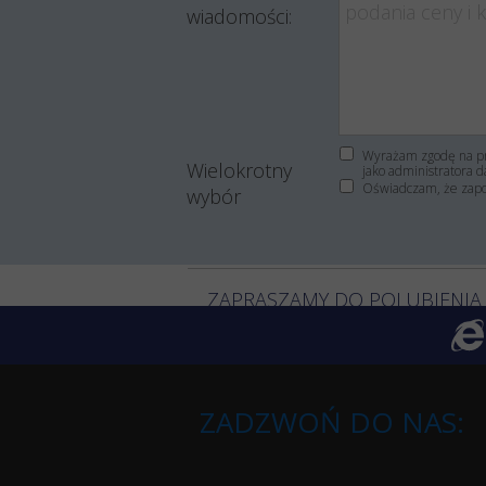
wiadomości:
Wyrażam zgodę na pr
Wielokrotny
jako administratora d
Oświadczam, że zap
wybór
ZAPRASZAMY DO POLUBIENIA
ZADZWOŃ DO NAS: