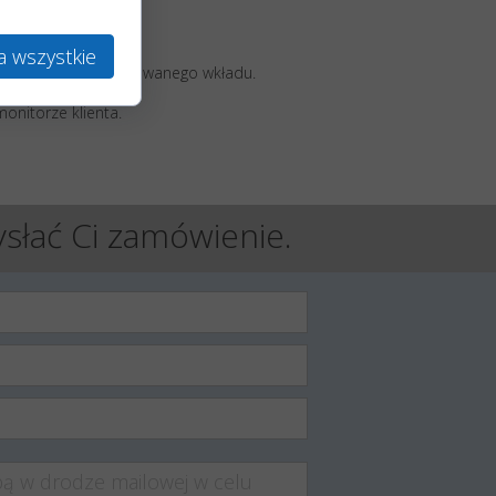
a wszystkie
raz wielkości zastosowanego wkładu.
onitorze klienta.
ysłać Ci zamówienie.