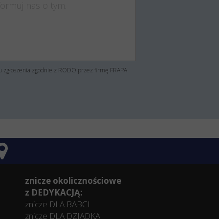
su zgłoszenia zgodnie z RODO przez firmę FRAPA
znicze okolicznościowe
z DEDYKACJĄ:
znicze DLA BABCI
znicze DLA DZIADKA