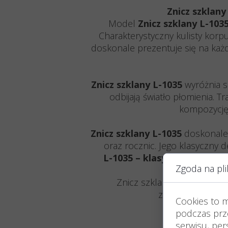
Znicz szklan
Model
Znicz szklany L-103
Charakterystyczny kulisty korp
doskonale prezentuje się na każ
Znicz szklany L-1035
wyróżnia s
odbijają światło płomienia.
kompozycję
Znicz szklany L-1035
doskonale 
oraz rocznic. Jego klasyczny 
L-1035 – klasyczna kula św
Zgoda na pli
Znicz szklany sprzedawany 
zabrudzenia szkł
Cookies to 
Znicze szklane
podczas prze
Każ
serwisu, pers