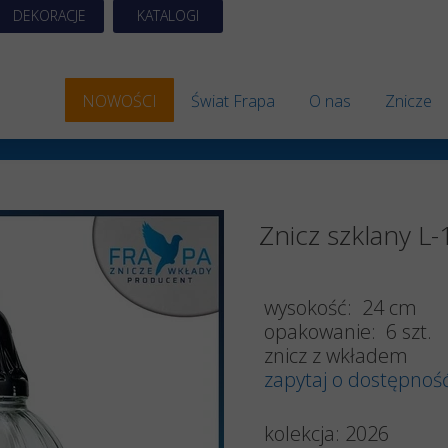
DEKORACJE
KATALOGI
NOWOŚCI
Świat Frapa
O nas
Znicze
Znicze 
Znicze S
Znicz szklany L
Znicze A
Znicze 
wysokość: 24 cm
Znicze E
opakowanie: 6 szt.
znicz z wkładem
Znicze 
zapytaj o dostępnoś
Znicze 
kolekcja:
2026