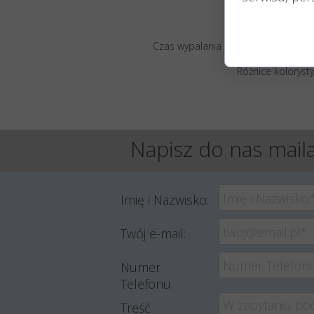
Czas wypalania podany jest w przyb
Różnice koloryst
Napisz do nas maila
Imię i Nazwisko:
Twój e-mail:
Numer
Telefonu
Treść