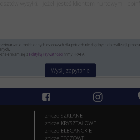
zetwarzanie moich danych osobowych dla potrzeb niezbędnych do realizacji proce
anych.
oznałem/am się z
Polityką Prywatności
firmy FRAPA
Wyślij zapytanie
znicze SZKLANE
znicze KRYSZTAŁOWE
znicze ELEGANCKIE
znicze TĘCZOWE