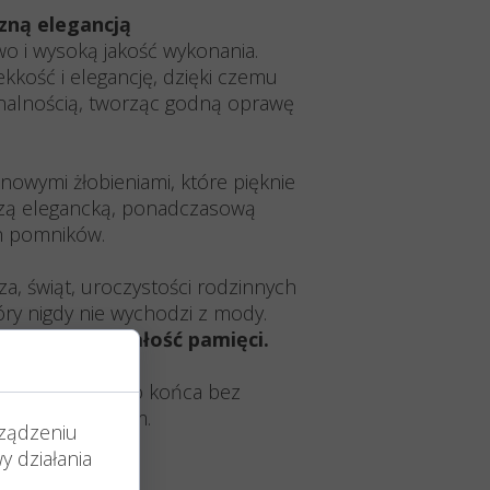
zną elegancją
o i wysoką jakość wykonania.
kkość i elegancję, dzięki czemu
onalnością, tworząc godną oprawę
nowymi żłobieniami, które pięknie
orzą elegancką, ponadczasową
h pomników.
, świąt, uroczystości rodzinnych
óry nigdy nie wychodzi z mody.
podkreśla trwałość pamięci.
i - wypala się do końca bez
atrem i deszczem.
rządzeniu
ich materiałów.
 działania
ków.