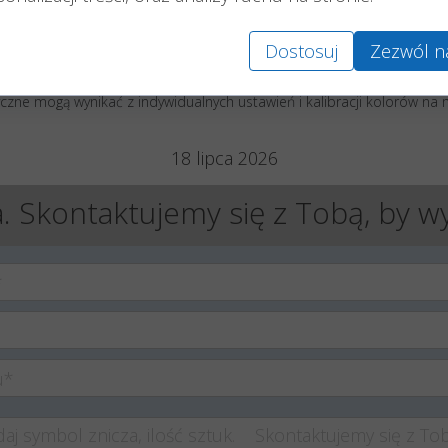
produkt
Producenta zniczy Frapa
z Wielkopolski.
Dostosuj
Zezwól n
liżeniu, uzależniony jest od panujących warunków atmosferycznych o
Przechowywać w suchym, chłodnym i zacienionym pomieszczeniu.
yczne mogą wynikać z indywidualnych ustawień i kalibracji kolorów na m
18 lipca 2026
. Skontaktujemy się z Tobą, by w