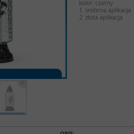
Znicze 
kolor: czarny
1. srebrna aplikacja
Znicze 
2. złota aplikacja
Znicze 
Znicze 
Lampio
Akcesori
Wkłady d
OPIS: