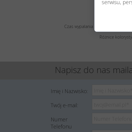
Każ
serwisu, pers
Czas wypalania podany jest w przyb
Różnice koloryst
Napisz do nas maila
Imię i Nazwisko:
Twój e-mail:
Numer
Telefonu