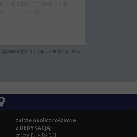
su zgłoszenia zgodnie z RODO przez firmę FRAPA
znicze okolicznościowe
z DEDYKACJĄ:
znicze DLA BABCI