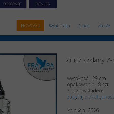
DEKORACJE
KATALOGI
NOWOŚCI
Świat Frapa
O nas
Znicze
Znicze 
Znicze S
Znicz szklany Z
Znicze A
Znicze 
wysokość: 29 cm
Znicze E
opakowanie: 8 szt.
znicz z wkładem
Znicze 
zapytaj o dostępnoś
Znicze 
kolekcja:
2026