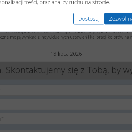
dy znicz jest zdobiony ręcznie przez naszych pracowni
onalizacji treści, oraz analizy ruchu na stronie.
produkt
Producenta zniczy Frapa
z Wielkopolski.
Dostosuj
Zezwól n
liżeniu, uzależniony jest od panujących warunków atmosferycznych o
Przechowywać w suchym, chłodnym i zacienionym pomieszczeniu.
yczne mogą wynikać z indywidualnych ustawień i kalibracji kolorów na m
18 lipca 2026
. Skontaktujemy się z Tobą, by w