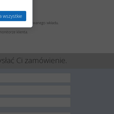
ków.
a wszystkie
raz wielkości zastosowanego wkładu.
onitorze klienta.
ysłać Ci zamówienie.