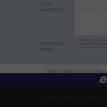
Treść
wiadomości:
Wyrażam zgodę na pr
Wielokrotny
jako administratora d
Oświadczam, że zap
wybór
ZAPRASZAMY DO POLUBIENIA
ZADZWOŃ DO NAS: