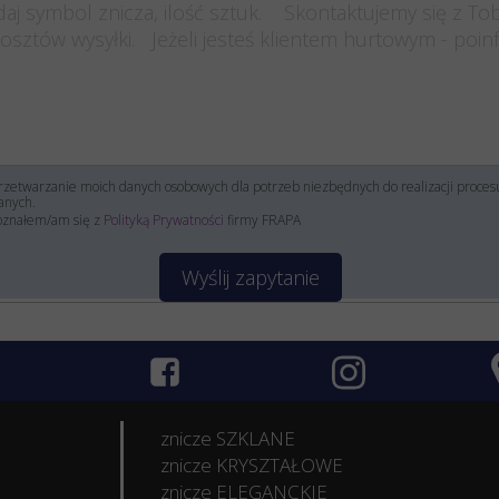
zetwarzanie moich danych osobowych dla potrzeb niezbędnych do realizacji proce
anych.
oznałem/am się z
Polityką Prywatności
firmy FRAPA
Wyślij zapytanie
znicze SZKLANE
znicze KRYSZTAŁOWE
znicze ELEGANCKIE