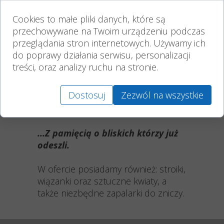
znicze?
❤️ Elegancki i ponadczasowy design
Cookies to małe pliki danych, które są
– klasyczne, nowoczesne oraz
przechowywane na Twoim urządzeniu podczas
dekoracyjne wzory.
przeglądania stron internetowych. Używamy ich
❤️ Długi czas palenia – wkłady o
do poprawy działania serwisu, personalizacji
wydłużonej trwałości, nawet do kilku
treści, oraz analizy ruchu na stronie.
dni.
❤️ Odporność na warunki
Dostosuj
Zezwól na wszystkie
atmosferyczne – znicze odporne na
deszcz i wiatr.
...Z pamięcią o bliskich którzy już
odeszli.
W ofercie posiadamy również: stroiki,
wiązanki oraz sztuczne kwiaty, a
także niezbędne zapalarki do zniczy.