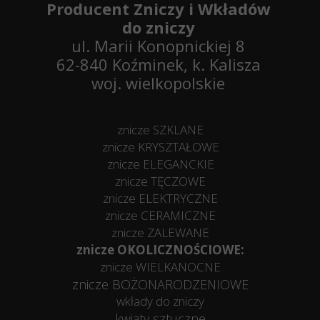
Producent Zniczy i Wkładów
do zniczy
ul. Marii Konopnickiej 8
62-840 Koźminek, k. Kalisza
woj. wielkopolskie
znicze SZKLANE
znicze KRYSZTAŁOWE
znicze ELEGANCKIE
znicze TĘCZOWE
znicze ELEKTRYCZNE
znicze CERAMICZNE
znicze ZALEWANE
znicze OKOLICZNOŚCIOWE:
znicze WIELKANOCNE
znicze BOŻONARODZENIOWE
wkłady do zniczy
kwiaty sztuczne