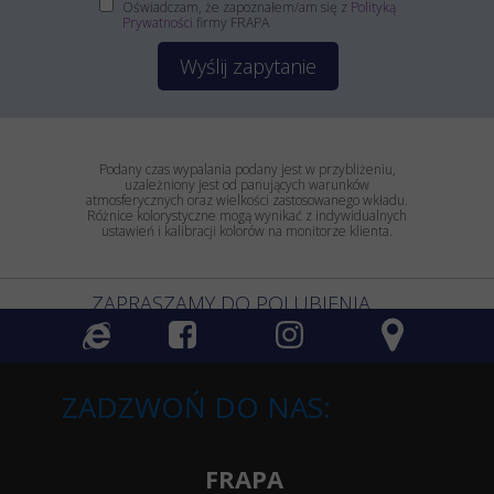
Oświadczam, że zapoznałem/am się z
Polityką
Prywatności
firmy FRAPA
Wyślij zapytanie
Podany czas wypalania podany jest w przybliżeniu,
uzależniony jest od panujących warunków
atmosferycznych oraz wielkości zastosowanego wkładu.
Różnice kolorystyczne mogą wynikać z indywidualnych
ustawień i kalibracji kolorów na monitorze klienta.
ZAPRASZAMY DO POLUBIENIA
ZADZWOŃ DO NAS:
FRAPA