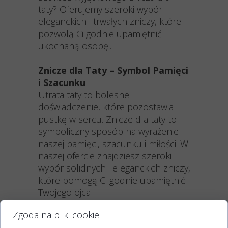
taty? Oferujemy szeroki wybór
eleganckich i trwałych zniczy, które
pozwolą Ci godnie upamiętnić
ukochaną osobę..
Znicze dla Taty – Symbol Pamięci
i Szacunku
Utrata taty to bolesne
doświadczenie, które pozostawia
pustkę w sercu. Znicze dla taty to
symboliczny sposób na wyrażenie
naszej pamięci, szacunku i miłości. W
naszej ofercie znajdziesz szeroki
wybór solidnych i eleganckich zniczy,
które pomogą Ci godnie upamiętnić
Twojego ojca
Zgoda na pliki cookie
Dlaczego warto wybrać nasze