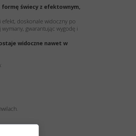
ą formę świecy z efektownym,
ki efekt, doskonale widoczny po
j wymiany, gwarantując wygodę i
zostaje widoczne nawet w
:
wilach.
dnica)