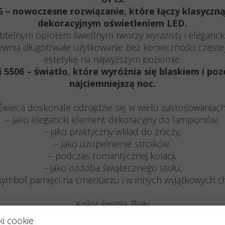
6 – nowoczesne rozwiązanie, które łączy klasyczn
dekoracyjnym oświetleniem LED.
ubtelnym oplotem świetlnym tworzy wyrazisty i eleganc
wnia długotrwałe użytkowanie bez konieczności częste
estetykę na najwyższym poziomie.
 5506 – światło, które wyróżnia się blaskiem i po
najciemniejszą noc.
Świeca doskonale odnajdzie się w wielu zastosowaniach
– jako elegancki element dekoracyjny do lampionów,
– jako praktyczny wkład do zniczy,
– jako uzupełnienie stroików,
– podczas romantycznej kolacji,
– jako ozdoba świątecznego stołu,
 symbol pamięci na cmentarzu i w innych wyjątkowych ch
Kolor światła: Biały
ry do wyboru: 12,5 cm, 15 cm (wysokość) | 5,5 cm (śre
ki cookie