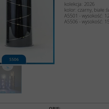
Znicze 
kolekcja: 2026
kolor: czarny, białe ś
Znicze 
A5501 - wysokość: 1
A5506 - wysokość: 1
Znicze 
Znicze 
Lampio
Akcesori
Wkłady d
OPIS: