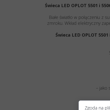
Świeca LED OPLOT 5501 i 550
Białe światło w połączeniu z s
zmroku. Wkład elektryczny zape
Świeca LED OPLOT 5501 i
– jako
Wymia
Zgoda na pli