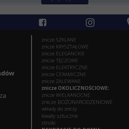
znicze SZKLANE
znicze KRYSZTAŁOWE
znicze ELEGANCKIE
znicze TĘCZOWE
znicze ELEKTRYCZNE
ładów
znicze CERAMICZNE
znicze ZALEWANE
znicze OKOLICZNOŚCIOWE:
sza
znicze WIELKANOCNE
znicze BOŻONARODZENIOWE
wkłady do zniczy
kwiaty sztuczne
stroiki