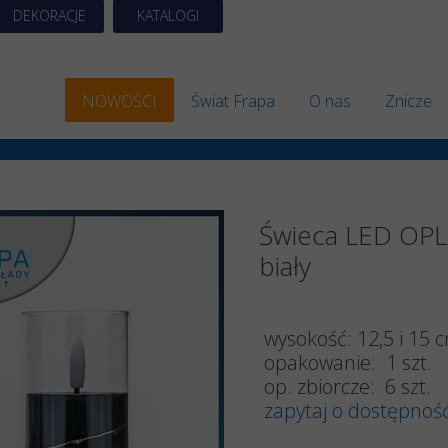
DEKORACJE
KATALOGI
NOWOŚCI
Świat Frapa
O nas
Znicze
Znicze 
Znicze S
Świeca LED OPL
Znicze A
biały
Znicze 
Znicze E
wysokość: 12,5 i 15 
opakowanie: 1 szt.
Znicze 
op. zbiorcze: 6 szt.
zapytaj o dostępnoś
Znicze 