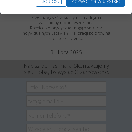
Dostosuj
Zezwól na wszystkie
uzależniony jest od panujących warunków
atmosferycznych oraz wielkości zastosowanego
wkładu.
Przechowywać w suchym, chłodnym i
zacienionym pomieszczeniu.
Różnice kolorystyczne mogą wynikać z
indywidualnych ustawień i kalibracji kolorów na
monitorze klienta.
31 lipca 2025
Napisz do nas maila. Skontaktujemy
się z Tobą, by wysłać Ci zamówienie.