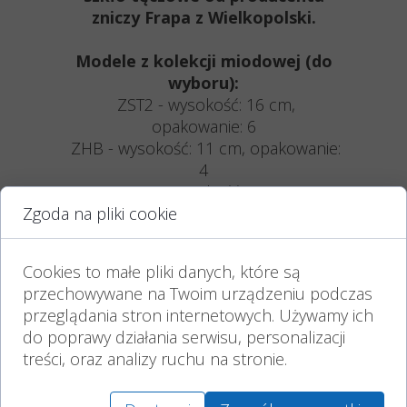
zniczy Frapa z Wielkopolski.
Modele z kolekcji miodowej (do
wyboru):
ZST2 - wysokość: 16 cm,
opakowanie: 6
ZHB - wysokość: 11 cm, opakowanie:
4
ZTUL - wysokość: 18 cm,
Zgoda na pliki cookie
opakowanie: 6
Z-KAL - wysokość: 18 cm,
opakowanie: 6
Cookies to małe pliki danych, które są
ZBR - wysokość: 14 cm,
przechowywane na Twoim urządzeniu podczas
opakowanie: 4
przeglądania stron internetowych. Używamy ich
ZST - wysokość: 13 cm, opakowanie:
do poprawy działania serwisu, personalizacji
9
treści, oraz analizy ruchu na stronie.
Czas wypalania podany jest w przybliżeniu,