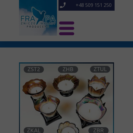
+48 509 151 250
Świat Frapa
Znicze NOWOŚCI
Znicze
O nas
Kontakt