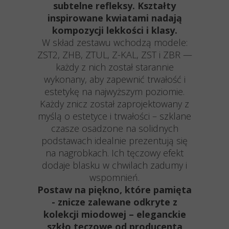
subtelne refleksy. Kształty
inspirowane kwiatami nadają
kompozycji lekkości i klasy.
W skład zestawu wchodzą modele:
ZST2, ZHB, ZTUL, Z-KAL, ZST i ZBR —
każdy z nich został starannie
wykonany, aby zapewnić trwałość i
estetykę na najwyższym poziomie.
Każdy znicz został zaprojektowany z
myślą o estetyce i trwałości – szklane
czasze osadzone na solidnych
podstawach idealnie prezentują się
na nagrobkach. Ich tęczowy efekt
dodaje blasku w chwilach zadumy i
wspomnień.
Postaw na piękno, które pamięta
- znicze zalewane odkryte z
kolekcji miodowej – eleganckie
szkło tęczowe od producenta