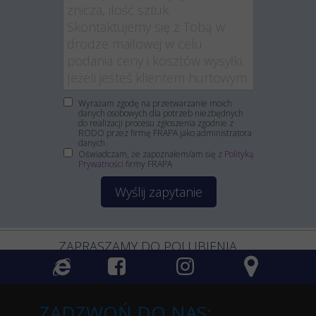
Wyrażam zgodę na przetwarzanie moich
danych osobowych dla potrzeb niezbędnych
do realizacji procesu zgłoszenia zgodnie z
RODO przez firmę FRAPA jako administratora
danych.
Oświadczam, że zapoznałem/am się z
Polityką
Prywatności
firmy FRAPA
Wyślij zapytanie
ZAPRASZAMY DO POLUBIENIA
ZADZWOŃ DO NAS: