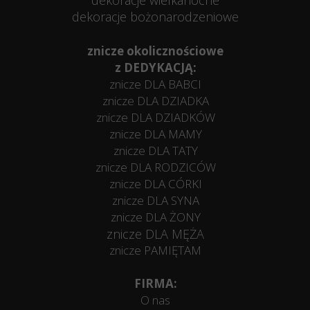
dekoracje wielkanocne
dekoracje bożonarodzeniowe
znicze okolicznościowe
z DEDYKACJĄ:
znicze DLA BABCI
znicze DLA DZIADKA
znicze DLA DZIADKÓW
znicze DLA MAMY
znicze DLA TATY
znicze DLA RODZICÓW
znicze DLA CÓRKI
znicze DLA SYNA
znicze DLA ŻONY
znicze DLA MĘŻA
znicze PAMIĘTAM
FIRMA:
O nas