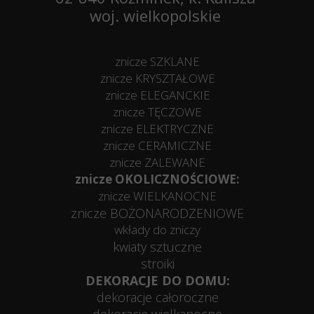
woj. wielkopolskie
znicze SZKLANE
znicze KRYSZTAŁOWE
znicze ELEGANCKIE
znicze TĘCZOWE
znicze ELEKTRYCZNE
znicze CERAMICZNE
znicze ZALEWANE
znicze OKOLICZNOŚCIOWE:
znicze WIELKANOCNE
znicze BOŻONARODZENIOWE
wkłady do zniczy
kwiaty sztuczne
stroiki
DEKORACJE DO DOMU:
dekoracje całoroczne