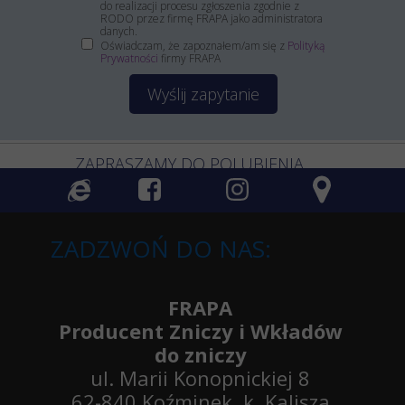
do realizacji procesu zgłoszenia zgodnie z
RODO przez firmę FRAPA jako administratora
danych.
Oświadczam, że zapoznałem/am się z
Polityką
Prywatności
firmy FRAPA
Wyślij zapytanie
ZAPRASZAMY DO POLUBIENIA
ZADZWOŃ DO NAS:
FRAPA
Producent Zniczy i Wkładów
do zniczy
ul. Marii Konopnickiej 8
62-840 Koźminek, k. Kalisza