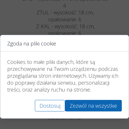
4
ZTUL - wysokość: 18 cm,
opakowanie: 6
Z-KAL - wysokość: 18 cm,
opakowanie: 6
ZBR - wysokość: 14 cm,
Zgoda na pliki cookie
opakowanie: 4
ZST - wysokość: 13 cm, opakowanie:
9
Cookies to małe pliki danych, które są
przechowywane na Twoim urządzeniu podczas
przeglądania stron internetowych. Używamy ich
Czas wypalania podany jest w przybliżeniu,
do poprawy działania serwisu, personalizacji
uzależniony jest od panujących warunków
atmosferycznych oraz wielkości zastosowanego
treści, oraz analizy ruchu na stronie.
wkładu.
Przechowywać w suchym, chłodnym i
zacienionym pomieszczeniu.
Dostosuj
Zezwól na wszystkie
Różnice kolorystyczne mogą wynikać z
indywidualnych ustawień i kalibracji kolorów na
monitorze klienta.