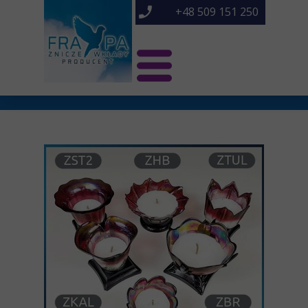
+48 509 151 250
Świat Frapa
Znicze NOWOŚCI
Znicze
O nas
Kontakt