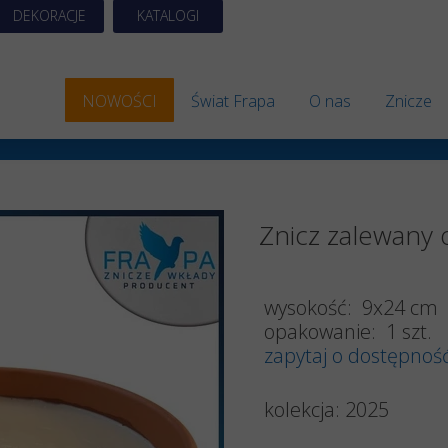
DEKORACJE
KATALOGI
NOWOŚCI
Świat Frapa
O nas
Znicze
Znicze 
Znicze S
Znicz zalewany 
Znicze A
Znicze 
wysokość: 9x24 cm
Znicze E
opakowanie: 1 szt.
zapytaj o dostępnoś
Znicze 
kolekcja: 2025
Znicze 