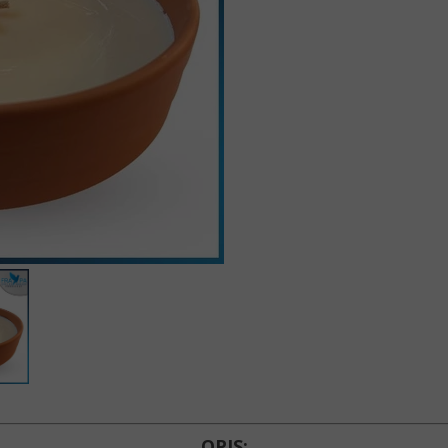
Znicze 
Znicze 
Znicze 
Znicze 
Lampio
Akcesori
Wkłady d
OPIS: