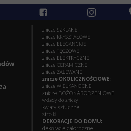
znicze SZKLANE
znicze KRYSZTAŁOWE
znicze ELEGANCKIE
znicze TĘCZOWE
znicze ELEKTRYCZNE
ładów
znicze CERAMICZNE
znicze ZALEWANE
znicze OKOLICZNOŚCIOWE:
sza
znicze WIELKANOCNE
znicze BOŻONARODZENIOWE
wkłady do zniczy
kwiaty sztuczne
stroiki
DEKORACJE DO DOMU:
dekoracje całoroczne