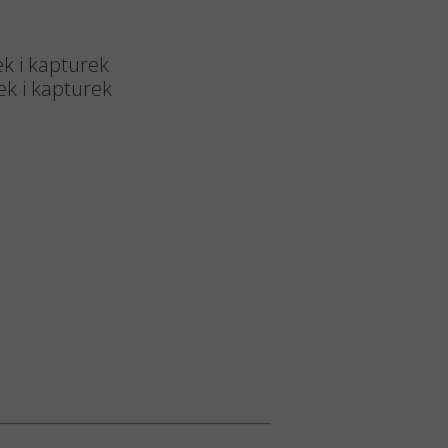
Tęczowe
Okolicznościowe
k i kapturek
ek i kapturek
Wielkanocne
Boże Narodzenie
ny
a do pielęgnacji nagrobków
o zniczy