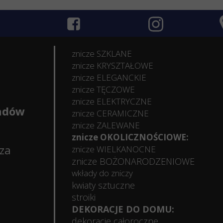
znicze SZKLANE
znicze KRYSZTAŁOWE
znicze ELEGANCKIE
znicze TĘCZOWE
znicze ELEKTRYCZNE
ładów
znicze CERAMICZNE
znicze ZALEWANE
znicze OKOLICZNOŚCIOWE:
sza
znicze WIELKANOCNE
znicze BOŻONARODZENIOWE
wkłady do zniczy
kwiaty sztuczne
stroiki
DEKORACJE DO DOMU:
dekoracje całoroczne