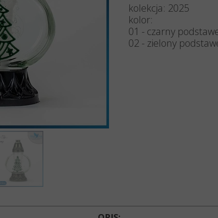
Znicze 
kolekcja: 2025
kolor:
Znicze 
01 - czarny podstawe
02 - zielony podstaw
Znicze 
Znicze 
Lampio
Akcesori
Wkłady d
OPIS: