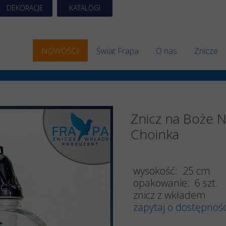
DEKORACJE
KATALOGI
NOWOŚCI
Świat Frapa
O nas
Znicze
Znicze 
Znicze S
Znicz na Boże 
Znicze A
Choinka
Znicze 
Znicze E
wysokość: 25 cm
opakowanie: 6 szt.
Znicze 
znicz z wkładem
zapytaj o dostępnoś
Znicze 