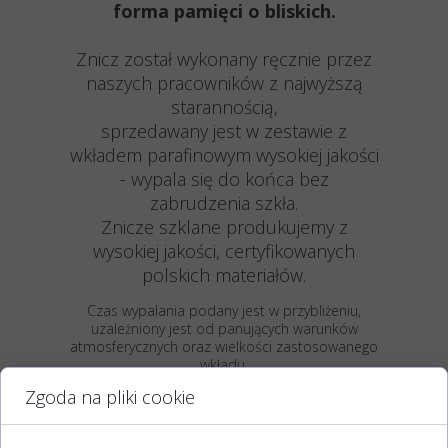
forma pamięci o bliskich.
Znicz został wykonany ręcznie przez
naszych pracowników z najwyższą
starannością,
sprzedawany jest w zestawie z
wkładem parafinowym wysokiej jakości
- wypala się do końca bez
zabrudzenia szkła.
Znicze szklane produkujemy z
wysokiej jakości, certyfikowanych
polskich materiałów.
Czas wypalania podany jest w przybliżeniu,
uzależniony jest od panujących warunków
atmosferycznych oraz wielkości zastosowanego
wkładu.
Przechowywać w suchym, chłodnym i
Zgoda na pliki cookie
zacienionym pomieszczeniu.
Różnice kolorystyczne mogą wynikać z
indywidualnych ustawień i kalibracji kolorów na