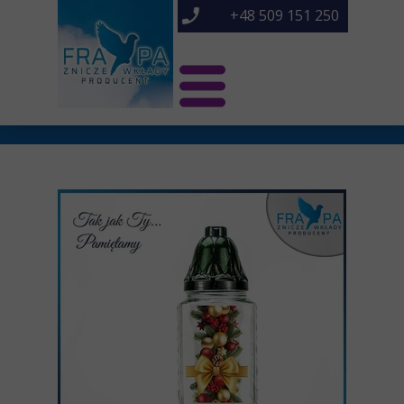
+48 509 151 250
Świat Frapa
Znicze NOWOŚCI
Znicze
O nas
Kontakt