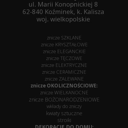
ul. Marii Konopnickiej 8
62-840 Koźminek, k. Kalisza
woj. wielkopolskie
znicze SZKLANE
znicze KRYSZTAŁOWE
znicze ELEGANCKIE
znicze TĘCZOWE
znicze ELEKTRYCZNE
znicze CERAMICZNE
znicze ZALEWANE
znicze OKOLICZNOŚCIOWE:
znicze WIELKANOCNE
znicze BOŻONARODZENIOWE
wkłady do zniczy
kwiaty sztuczne
stroiki
DEKORACJE DO DOMU: