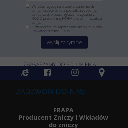
Wyrażam zgodę na przetwarzanie moich
danych osobowych dla potrzeb niezbędnych
do realizacji procesu zgłoszenia zgodnie z
RODO przez firmę FRAPA jako administratora
danych.
Oświadczam, że zapoznałem/am się z
Polityką
Prywatności
firmy FRAPA
Wyślij zapytanie
ZAPRASZAMY DO POLUBIENIA
ZADZWOŃ DO NAS:
FRAPA
Producent Zniczy i Wkładów
do zniczy