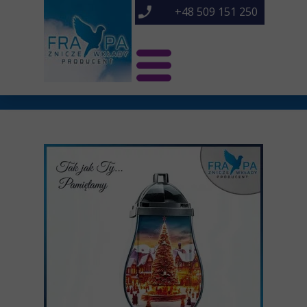
+48 509 151 250
Świat Frapa
Znicze NOWOŚCI
Znicze
O nas
Kontakt