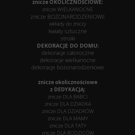
znicze OKOLICZNOŚCIOWE:
znicze WIELKANOCNE
znicze BOŻONARODZENIOWE
wkłady do zniczy
kwiaty sztuczne
stroiki
DEKORACJE DO DOMU:
dekoracje całoroczne
dekoracje wielkanocne
dekoracje bożonarodzeniowe
znicze okolicznościowe
z DEDYKACJĄ:
znicze DLA BABCI
znicze DLA DZIADKA
znicze DLA DZIADKÓW
znicze DLA MAMY
znicze DLA TATY
znicze DLA RODZICÓW