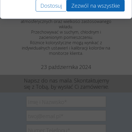
chroniący przed wiatrem i deszczem.
Dostosuj
Zezwól na wszystkie
Czas wypalania podany jest w przybliżeniu,
uzależniony jest od panujących warunków
atmosferycznych oraz wielkości zastosowanego
wkładu.
Przechowywać w suchym, chłodnym i
zacienionym pomieszczeniu.
Różnice kolorystyczne mogą wynikać z
indywidualnych ustawień i kalibracji kolorów na
monitorze klienta.
23 października 2024
Napisz do nas maila. Skontaktujemy
się z Tobą, by wysłać Ci zamówienie.