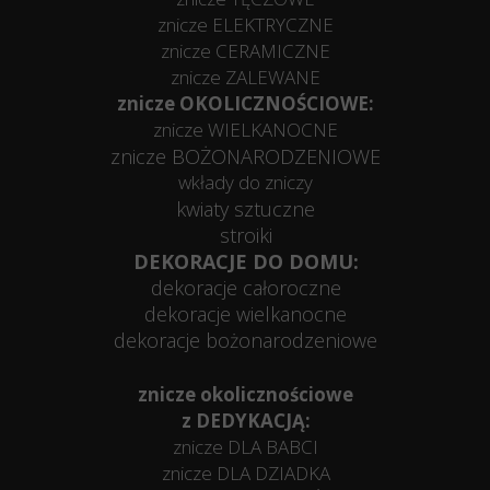
znicze ELEKTRYCZNE
znicze CERAMICZNE
znicze ZALEWANE
znicze OKOLICZNOŚCIOWE:
znicze WIELKANOCNE
znicze BOŻONARODZENIOWE
wkłady do zniczy
kwiaty sztuczne
stroiki
DEKORACJE DO DOMU:
dekoracje całoroczne
dekoracje wielkanocne
dekoracje bożonarodzeniowe
znicze okolicznościowe
z DEDYKACJĄ:
znicze DLA BABCI
znicze DLA DZIADKA