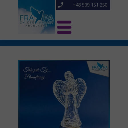
+48 509 151 250
Świat Frapa
Znicze NOWOŚCI
Znicze
O nas
Kontakt