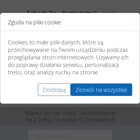
„Tak jak Ty… Pamiętamy”
– niech
światło tego znicza towarzyszy w
Zgoda na pliki cookie
cichej modlitwie i chwili zadumy.
Czas wypalania podany jest w przybliżeniu,
Cookies to małe pliki danych, które są
uzależniony jest od panujących warunków
przechowywane na Twoim urządzeniu podczas
atmosferycznych oraz wielkości zastosowanego
wkładu.
przeglądania stron internetowych. Używamy ich
Przechowywać w suchym, chłodnym i
do poprawy działania serwisu, personalizacji
zacienionym pomieszczeniu.
treści, oraz analizy ruchu na stronie.
Różnice kolorystyczne mogą wynikać z
indywidualnych ustawień i kalibracji kolorów na
monitorze klienta.
Dostosuj
Zezwól na wszystkie
02 czerwca 2025
Napisz do nas maila. Skontaktujemy
się z Tobą, by wysłać Ci zamówienie.