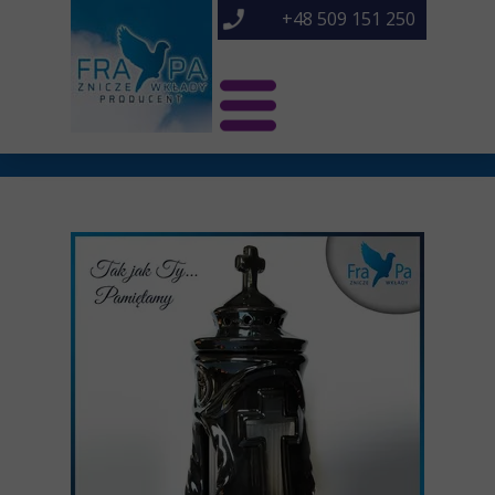
+48 509 151 250
Świat Frapa
Znicze NOWOŚCI
Znicze
O nas
Kontakt