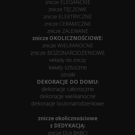
znicze ELEGANCKIE
znicze TĘCZOWE
znicze ELEKTRYCZNE
znicze CERAMICZNE
znicze ZALEWANE
znicze OKOLICZNOŚCIOWE:
znicze WIELKANOCNE
znicze BOŻONARODZENIOWE
wkłady do zniczy
kwiaty sztuczne
stroiki
DEKORACJE DO DOMU:
dekoracje całoroczne
dekoracje wielkanocne
dekoracje bożonarodzeniowe
znicze okolicznościowe
z DEDYKACJĄ:
znicze DLA BABCI