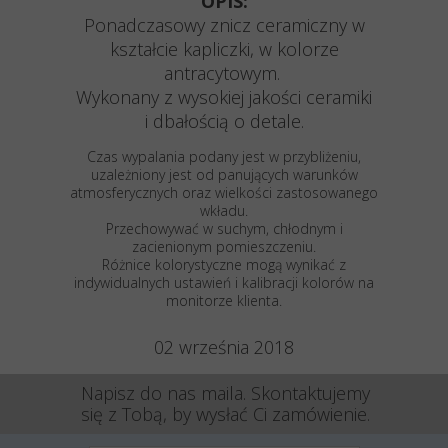
OPIS:
Ponadczasowy znicz ceramiczny w
kształcie kapliczki, w kolorze
antracytowym.
Wykonany z wysokiej jakości ceramiki
i dbałością o detale.
Czas wypalania podany jest w przybliżeniu,
uzależniony jest od panujących warunków
atmosferycznych oraz wielkości zastosowanego
wkładu.
Przechowywać w suchym, chłodnym i
zacienionym pomieszczeniu.
Różnice kolorystyczne mogą wynikać z
indywidualnych ustawień i kalibracji kolorów na
monitorze klienta.
02 września 2018
Napisz do nas maila. Skontaktujemy
się z Tobą, by wysłać Ci zamówienie.