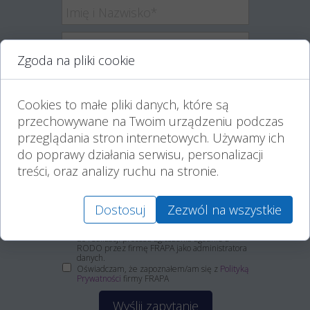
Zgoda na pliki cookie
Cookies to małe pliki danych, które są
przechowywane na Twoim urządzeniu podczas
przeglądania stron internetowych. Używamy ich
do poprawy działania serwisu, personalizacji
treści, oraz analizy ruchu na stronie.
Dostosuj
Zezwól na wszystkie
Wyrażam zgodę na przetwarzanie moich
danych osobowych dla potrzeb niezbędnych
do realizacji procesu zgłoszenia zgodnie z
RODO przez firmę FRAPA jako administratora
danych.
Oświadczam, że zapoznałem/am się z
Polityką
Prywatności
firmy FRAPA
Wyślij zapytanie