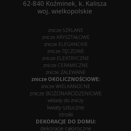
62-840 Koźminek, k. Kalisza
woj. wielkopolskie
znicze SZKLANE
znicze KRYSZTAŁOWE
znicze ELEGANCKIE
znicze TĘCZOWE
znicze ELEKTRYCZNE
znicze CERAMICZNE
znicze ZALEWANE
znicze OKOLICZNOŚCIOWE:
znicze WIELKANOCNE
znicze BOŻONARODZENIOWE
wkłady do zniczy
kwiaty sztuczne
stroiki
DEKORACJE DO DOMU:
dekoracje całoroczne