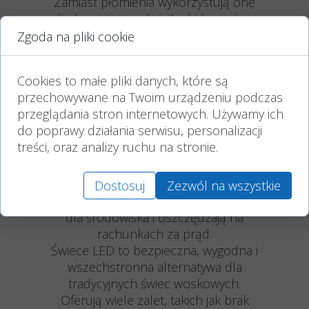
Zamiast płomienia wykorzystują one
diody emitujące światło, które imitują
płomień. Mają wiele zalet. Są znane z
Zgoda na pliki cookie
długiej żywotności, co oznacza, że ​​
świece LED mogą świecić przez wiele
Cookies to małe pliki danych, które są
godzin bez konieczności wymiany
przechowywane na Twoim urządzeniu podczas
żarówki. Świece LED nie generują
przeglądania stron internetowych. Używamy ich
prawdziwego ognia, więc nie ma
do poprawy działania serwisu, personalizacji
ryzyka pożaru ani związanych z nim
treści, oraz analizy ruchu na stronie.
zagrożeń. W porównaniu do
tradycyjnych świec woskowych, świece
LED zużywają znacznie mniej energii,
Dostosuj
Zezwól na wszystkie
co sprawia, że ​​są bardziej przyjazne
dla środowiska i oszczędzają na
rachunkach za prąd.
Świece LED to bezpieczna, wygodna i
wszechstronna alternatywa dla
tradycyjnych świec woskowych.
Oferują wiele zalet, takich jak brak