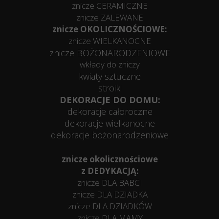
znicze CERAMICZNE
znicze ZALEWANE
znicze OKOLICZNOŚCIOWE:
znicze WIELKANOCNE
znicze BOŻONARODZENIOWE
wkłady do zniczy
kwiaty sztuczne
stroiki
DEKORACJE DO DOMU:
dekoracje całoroczne
dekoracje wielkanocne
dekoracje bożonarodzeniowe
znicze okolicznościowe
z DEDYKACJĄ:
znicze DLA BABCI
znicze DLA DZIADKA
znicze DLA DZIADKÓW
znicze DLA MAMY