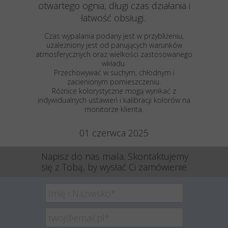
otwartego ognia, długi czas działania i
łatwość obsługi.
Czas wypalania podany jest w przybliżeniu,
uzależniony jest od panujących warunków
atmosferycznych oraz wielkości zastosowanego
wkładu.
Przechowywać w suchym, chłodnym i
zacienionym pomieszczeniu.
Różnice kolorystyczne mogą wynikać z
indywidualnych ustawień i kalibracji kolorów na
monitorze klienta.
01 czerwca 2025
Napisz do nas maila. Skontaktujemy
się z Tobą, by wysłać Ci zamówienie.