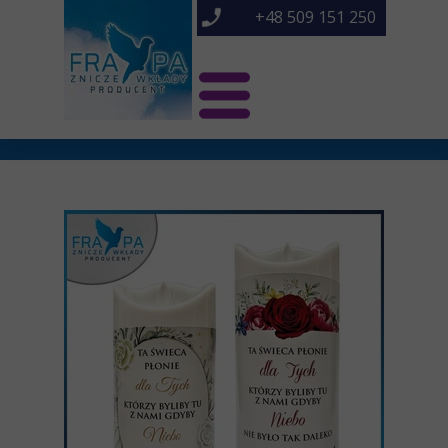
+48 509 151 250
Świat Frapa
Znicze NOWOŚCI
Znicze
O nas
Kontakt