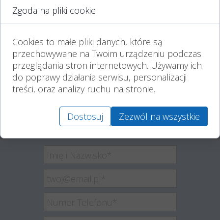
Czas wypalania podany jest w przybliżeniu,
Zgoda na pliki cookie
uzależniony jest od panujących warunków
atmosferycznych oraz wielkości zastosowanego
wkładu.
Przechowywać w suchym, chłodnym i
Cookies to małe pliki danych, które są
zacienionym pomieszczeniu.
przechowywane na Twoim urządzeniu podczas
Różnice kolorystyczne mogą wynikać z
przeglądania stron internetowych. Używamy ich
indywidualnych ustawień i kalibracji kolorów na
monitorze klienta.
do poprawy działania serwisu, personalizacji
treści, oraz analizy ruchu na stronie.
14 lutego 2025
Dostosuj
Zezwól na wszystkie
Napisz do nas maila. Skontaktujemy
się z Tobą, by wysłać Ci zamówienie.