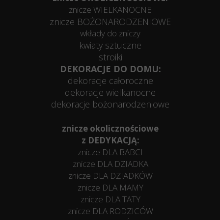
znicze WIELKANOCNE
znicze BOŻONARODZENIOWE
wkłady do zniczy
kwiaty sztuczne
stroiki
DEKORACJE DO DOMU:
dekoracje całoroczne
dekoracje wielkanocne
dekoracje bożonarodzeniowe
znicze okolicznościowe
z DEDYKACJĄ:
znicze DLA BABCI
znicze DLA DZIADKA
znicze DLA DZIADKÓW
znicze DLA MAMY
znicze DLA TATY
znicze DLA RODZICÓW