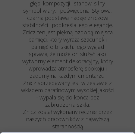
głębi kompozycji i stanowi silny
symbol wiary, i poświęcenia. Stylowa,
czarna podstawa nadaje zniczowi
stabilności i podkreśla jego elegancję.
Znicz ten jest piękną ozdobą miejsca
pamięci, który wyraża szacunek i
pamięć o bliskich. Jego wygląd
sprawia, że może on służyć jako
wytworny element dekoracyjny, który
wprowadza atmosferę spokoju i
zadumy na każdym cmentarzu.
Znicz sprzedawany jest w zestawie z
wkładem parafinowym wysokiej jakości
- wypala się do końca bez
zabrudzenia szkła.
Znicz został wykonany ręcznie przez
naszych pracowników z najwyższą
starannością