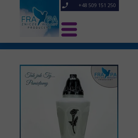
+48 509 151 250
Świat Frapa
Znicze NOWOŚCI
Znicze
O nas
Kontakt